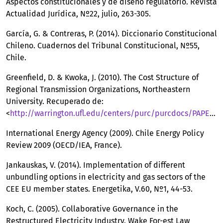
Aspectos constitucionales y de diseño regulatorio. Revista
Actualidad Jurídica, Nº22, julio, 263-305.
García, G. & Contreras, P. (2014). Diccionario Constitucional
Chileno. Cuadernos del Tribunal Constitucional, Nº55,
Chile.
Greenfield, D. & Kwoka, J. (2010). The Cost Structure of
Regional Transmission Organizations, Northeastern
University. Recuperado de:
<
http://warrington.ufl.edu/centers/purc/purcdocs/PAPERS/TRAINING/events/PPRC/0310_PPRC/The_Cost_Structure.pdf
International Energy Agency (2009). Chile Energy Policy
Review 2009 (OECD/IEA, France).
Jankauskas, V. (2014). Implementation of different
unbundling options in electricity and gas sectors of the
CEE EU member states. Energetika, V.60, Nº1, 44-53.
Koch, C. (2005). Collaborative Governance in the
Restructured Electricity Industry. Wake For-est Law