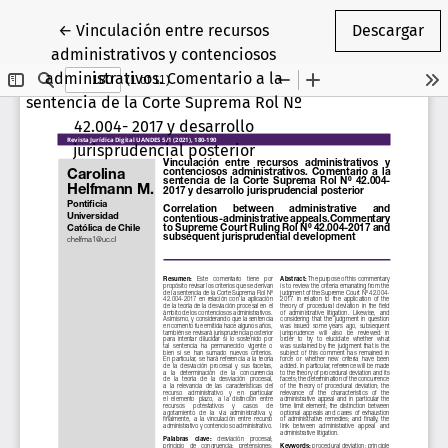
Volver a los detalles del artículo
←
Vinculación entre recursos
Descargar
administrativos y contenciosos
administrativos. Comentario a la
sentencia de la Corte Suprema Rol Nº
42.004- 2017 y desarrollo
jurisprudencial posterior