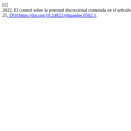
[1]
2022. El control sobre la potestad discrecional contenida en el artícu
25
. DOI:https://doi.org/10.24822/rjduandes.0502.1
.