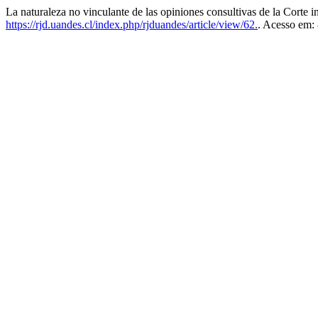
La naturaleza no vinculante de las opiniones consultivas de la Corte
https://rjd.uandes.cl/index.php/rjduandes/article/view/62.
. Acesso em: 