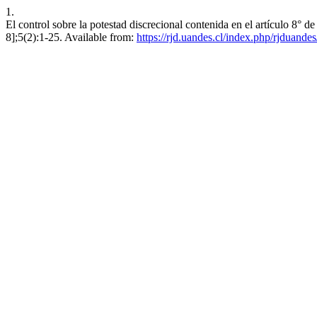
1.
El control sobre la potestad discrecional contenida en el artículo 8
8];5(2):1-25. Available from:
https://rjd.uandes.cl/index.php/rjduandes