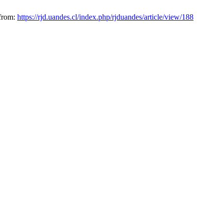
 from:
https://rjd.uandes.cl/index.php/rjduandes/article/view/188