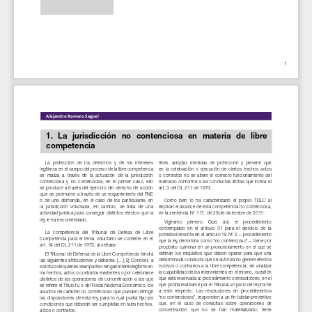
1
Alejandro Romero Seguel
1.  La  jurisdicción  no  contenciosa  en  materia  de  libre  
competencia
La  protección  de  los  derechos  y  de  los  intereses  
fines,  adoptar  medidas  de  protección  y  prevenir  que  
legítimos en el campo del proceso de la libre competencia 
en  la  celebración  o  ejecución  de  ciertos  hechos  actos  
se  realiza  a  través  de  la  actuación  de  la  jurisdicción  
o  contratos  no  se  altere  el  correcto  funcionamiento  del  
contenciosa  y  no  contenciosa;  en  el  primer  caso,  ello  
mercado conforme a las conductas ilícitas que indica el 
se produce a través del ejercicio del derecho de acción 
art. 3 del DL 211 de 1973.
que se promueve a través de un requerimiento del FNE 
o  de  una  demanda,  en  el  caso  de  los  particulares;  en  
Como  bien  lo  ha  caracterizado  el  propio  TDLC  al  
la  jurisdicción  voluntaria,  en  cambio,  se  trata  de  una  
explicar el alcance de esta competencia no contenciosa, 
actividad jurídica para conseguir distintos efectos que la 
en la sentencia N° 117, de 29 de diciembre de 2011: 
ley le ha encomendado.
Vigésimo    primero.    Que,    así,    el    procedimiento    
contemplado  en  el  artículo  31  para  el  ejercicio  de  la  
La  competencia  del  Tribunal  de  Defesa  de  Libre  
potestad descrita en el artículo 18 Nº 2 —procedimiento 
Competencia  para  el  tema  voluntario  se  contiene  en  el  
que la ley denomina como “no contencioso”— tiene por 
art. 18 del DL 211 de 1973, al señalar: 
propósito culminar en un pronunciamiento en el que se 
definan  los  requisitos  que  deben  operar  para  que  una  
El Tribunal de Defensa de la Libre Competencia tendrá 
determinada conducta que se autoriza no genere efectos 
las siguientes atribuciones y deberes: [...] 2) Conocer, a 
nocivos o contrarios a la libre competencia, sin analizar 
solicitud de quienes sean parte o tengan interés legítimo en 
la culpabilidad de los intervinientes en el mismo, cuestión 
los hechos, actos o contratos existentes o por celebrarse 
que está reservada al procedimiento contradictorio, en el 
distintos de las operaciones de concentración a las que 
que podría realizarse por el Tribunal un juicio de reproche 
se refiere el Título IV, o del Fiscal Nacional Económico, los 
a  este  respecto.  Las  resoluciones  en  procedimientos  
asuntos de carácter no contencioso que puedan infringir 
“no contenciosos”, responden a un fin tutelar-preventivo 
las disposiciones de esta ley, para lo cual podrá fijar las 
que,  en  el  caso  de  consultas  sobre  operaciones  de  
condiciones que deberán ser cumplidas en tales hechos, 
concentración   que   no   se   han   materializado,   tiene   
actos o contratos.