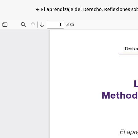
Volver a los detalles del artículo
←
El aprendizaje del Derecho. Reflexiones s