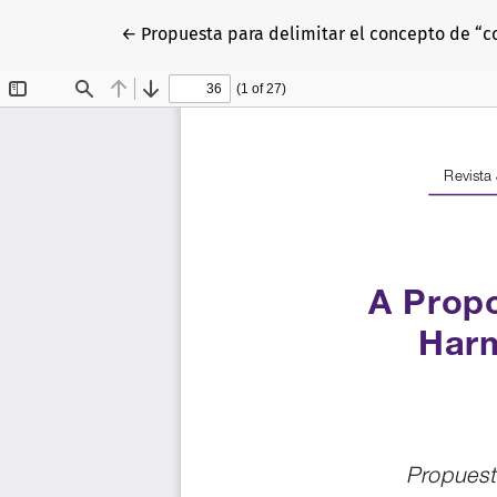
Volver a los detalles del artículo
←
Propuesta para delimitar el concepto de “co