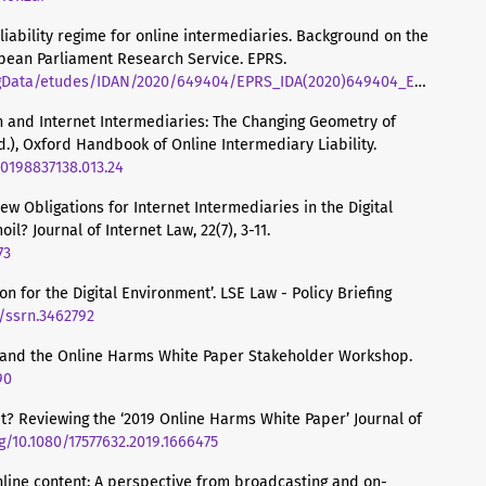
 liability regime for online intermediaries. Background on the
opean Parliament Research Service. EPRS.
Data/etudes/IDAN/2020/649404/EPRS_IDA(2020)649404_EN.pdf
on and Internet Intermediaries: The Changing Geometry of
d.), Oxford Handbook of Online Intermediary Liability.
80198837138.013.24
ew Obligations for Internet Intermediaries in the Digital
l? Journal of Internet Law, 22(7), 3-11.
73
on for the Digital Environment’. LSE Law - Policy Briefing
9/ssrn.3462792
on and the Online Harms White Paper Stakeholder Workshop.
90
t? Reviewing the ‘2019 Online Harms White Paper’ Journal of
rg/10.1080/17577632.2019.1666475
line content: A perspective from broadcasting and on-