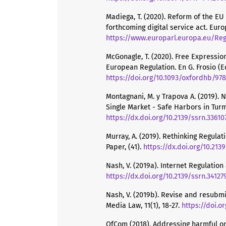
Madiega, T. (2020). Reform of the EU
forthcoming digital service act. Eur
https://www.europarl.europa.eu/Reg
McGonagle, T. (2020). Free Expressi
European Regulation. En G. Frosio (E
https://doi.org/10.1093/oxfordhb/97
Montagnani, M. y Trapova A. (2019). N
Single Market - Safe Harbors in Turmoi
https://dx.doi.org/10.2139/ssrn.33610
Murray, A. (2019). Rethinking Regulati
Paper, (41).
https://dx.doi.org/10.213
Nash, V. (2019a). Internet Regulati
https://dx.doi.org/10.2139/ssrn.34127
Nash, V. (2019b). Revise and resubmi
Media Law, 11(1), 18-27.
https://doi.o
OfCom (2018). Addressing harmful on