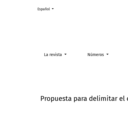
Cambiar el idioma. El actual es:
Español
Propuesta para delimitar el concepto de “con
La revista
Números
Propuesta para delimitar el 