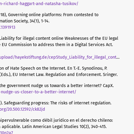
on-richard-haggart-and-natasha-tusikov/
(2018), Governing online platforms: From contested to
ation Society, 34(1), 1-14.
.1391913
 Liability for illegal content online Weaknesses of the EU legal
 EU Commission to address them in a Digital Services Act.
/hayekstiftung.de/cepStudy_Liability_for_illegal_content_online.pdf
tion of Hate Speech on the Internet. En T.-E. Synodinou, P.
T. (Eds.), EU Internet Law. Regulation and Enforcement. Sringer.
 the government nudge us towards a better internet? CapX.
-nudge-us-closer-to-a-better-internet/
19). Safeguarding progress: The risks of internet regulation.
.org/20.500.12592/ck82jd
 hipervulnerable como débil jurídico en el derecho chileno:
 aplicable. Latin American Legal Studies 10(2), 340-415.
l10n2a7