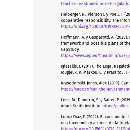
teaches-us-about-internet-regulati
Helberger, N., Pierson J. y Poell, T. 
cooperative responsibility, The Inform
https://doi.org/10.1080/01972243.2017
Hoffmann, A. y Gasparotti, A. (2020).
framework and possible plans of the
CepStudy.
https://www.cep.eu/fileadmin/user_upload
Iglezakis, I. (2017). The Legal Regula
Jougleux, P., Markou, C. y Prastitou, 
Krasodomski-Jones, Alex (2019). Can
https://capx.co/can-the-government
Lesh, M., Dumitriu, S. y Salter, P. (20
Adam Smith Institute.
https://coilink
López Díaz, P. (2022). El consumidor
una taxonomía y alcance de la tutela
https://doi.org/10.15691/0719-9112Vo