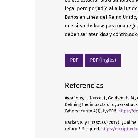
legal pero perjudicial a la luz 
Daños en Línea del Reino Unido,
que sirva de base para una regu
deben ser atenidas y controlados
PDF
PDF (Inglés)
Referencias
Agrafiotis, I., Nurce, J., Goldsmith, 
Defining the impacts of cyber-attac
Cybersecurity 4(1), tyy006.
https://d
Barker, K. y Jurasz, O. (2019). ¿Onli
reform? Scripted.
https://script-ed