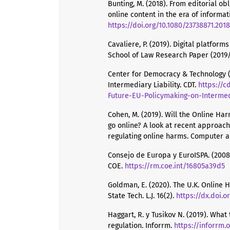
Bunting, M. (2018). From editorial ob
online content in the era of informat
https://doi.org/10.1080/23738871.2018
Cavaliere, P. (2019). Digital platfor
School of Law Research Paper (2019
Center for Democracy & Technology (
Intermediary Liability. CDT.
https://c
Future-EU-Policymaking-on-Intermed
Cohen, M. (2019). Will the Online Ha
go online? A look at recent approac
regulating online harms. Computer 
Consejo de Europa y EuroISPA. (2008)
COE.
https://rm.coe.int/16805a39d5
Goldman, E. (2020). The U.K. Online 
State Tech. L.J. 16(2).
https://dx.doi.o
Haggart, R. y Tusikov N. (2019). Wha
regulation. Inforrm.
https://inforrm