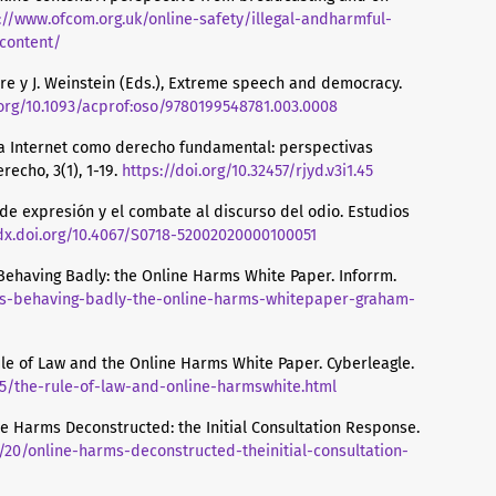
://www.ofcom.org.uk/online-safety/illegal-andharmful-
content/
Hare y J. Weinstein (Eds.), Extreme speech and democracy.
.org/10.1093/acprof:oso/9780199548781.003.0008
so a Internet como derecho fundamental: perspectivas
recho, 3(1), 1-19.
https://doi.org/10.32457/rjyd.v3i1.45
d de expresión y el combate al discurso del odio. Estudios
/dx.doi.org/10.4067/S0718-52002020000100051
s Behaving Badly: the Online Harms White Paper. Inforrm.
ers-behaving-badly-the-online-harms-whitepaper-graham-
ule of Law and the Online Harms White Paper. Cyberleagle.
5/the-rule-of-law-and-online-harmswhite.html
ine Harms Deconstructed: the Initial Consultation Response.
/20/online-harms-deconstructed-theinitial-consultation-