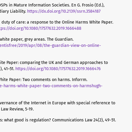
OSPs in Mature Information Societies. En G. Frosio (Ed.),
ary Liability.
https://dx.doi.org/10.2139/ssrn.3584187
ed duty of care: a response to the Online Harms White Paper.
tps://doi.org/10.1080/17577632.2019.1666488
white paper, grey areas. The Guardian.
ntisfree/2019/apr/08/the-guardian-view-on-online-
White Paper: comparing the UK and German approaches to
), 41–51.
https://doi.org/10.1080/17577632.2019.1666476
White Paper: Two comments on harms. Inforrm.
line-harms-white-paper-two-comments-on-harmshugh-
governance of the Internet in Europe with special reference to
 Law Review, 5-19.
rms: what good is regulation? Communications Law 24(2), 49-51.