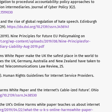
ligation to procedural accountability: policy approaches to
ion intermediaries. Journal of Cyber Policy 3(2).
.1519030
ms and the rise of global regulation of hate speech. Edinburgh
/29).
https://dx.doi.org/10.2139/ssrn.3456141
2019). Nine Principles for Future EU Policymaking on
dt.org/wp-content/uploads/2019/08/Nine-Principlesfor-
iary-Liability-Aug-2019.pdf
rms White Paper make the UK the safest place in the world to
hes the UK, Germany, Australia and New Zealand have taken to
and Telecommunications Law Review, 25.
. Human Rights Guidelines for Internet Service Providers.
Harms White Paper and the Internet’s Cable-ized Future’. Ohio
rg/10.2139/ssrn.3438530
t the UK’s Online Harms white paper teaches us about internet
.org/2019/04/22/what-the-u-k-s-online-harmswhite-paper-