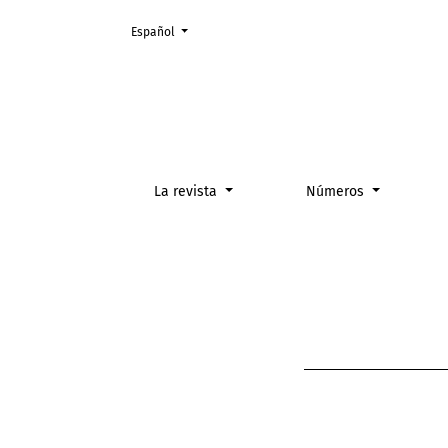
Cambiar el idioma. El actual es:
Español
Acceso abierto
La revista
Números