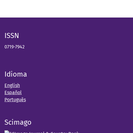
ISSN
0719-7942
Idioma
English
Español
Português
Scimago