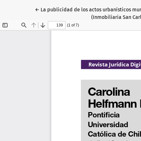
Volver a los detalles del artículo
←
La publicidad de los actos urbanísticos mu
(Inmobiliaria San Car