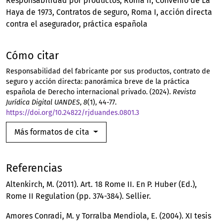
Responsabilidad por productos
Roma II
Convenio de La
Haya de 1973
Contratos de seguro
Roma I
acción directa
contra el asegurador
práctica española
Cómo citar
Responsabilidad del fabricante por sus productos, contrato de
seguro y acción directa: panorámica breve de la práctica
española de Derecho internacional privado. (2024).
Revista
Jurídica Digital UANDES
,
8
(1), 44-77.
https://doi.org/10.24822/rjduandes.0801.3
Más formatos de cita
Referencias
Altenkirch, M. (2011). Art. 18 Rome II. En P. Huber (Ed.),
Rome II Regulation (pp. 374-384). Sellier.
Amores Conradi, M. y Torralba Mendiola, E. (2004). XI tesis