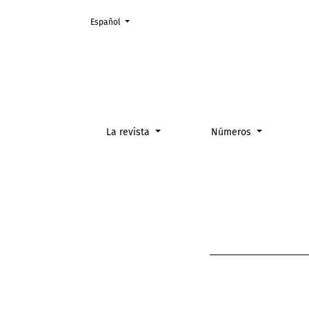
Cambiar el idioma. El actual es:
Español
Tramitación de quejas y recur
La revista
Números