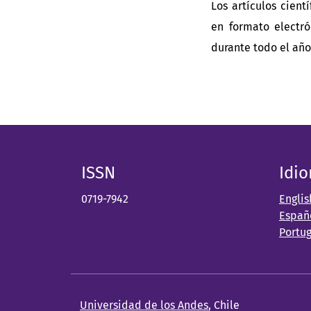
Los artículos cien
en formato electró
durante todo el año
ISSN
Idi
0719-7942
Englis
Españ
Portu
Universidad de los Andes
, Chile