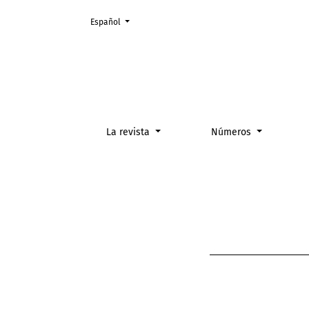
Cambiar el idioma. El actual es:
Español
Periodicidad
La revista
Números