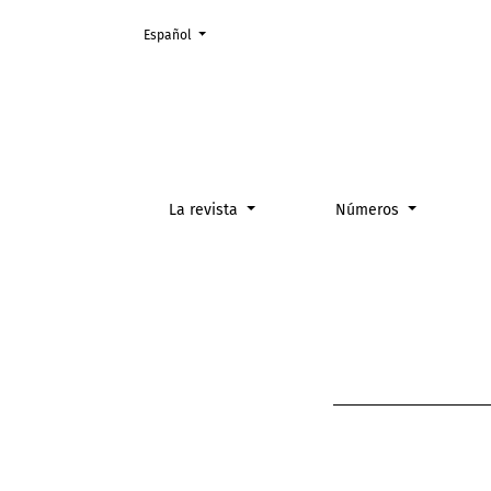
Cambiar el idioma. El actual es:
Español
Etica
La revista
Números