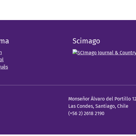
oma
Scimago
h
ol
guês
Monseñor Álvaro del Portillo 1
Las Condes, Santiago, Chile
(+56 2) 2618 2190