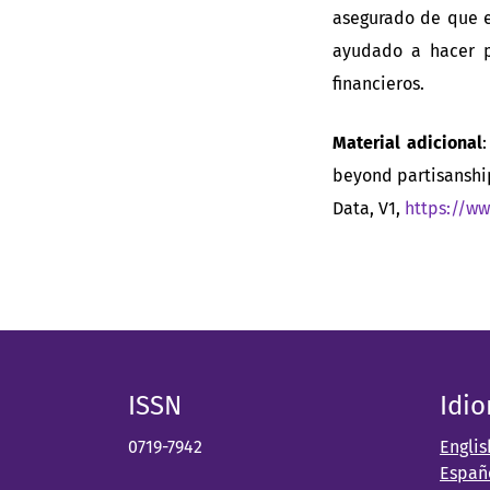
asegurado de que e
ayudado a hacer po
financieros.
Material adicional
beyond partisanship
Data, V1,
https://ww
ISSN
Idi
0719-7942
Englis
Españ