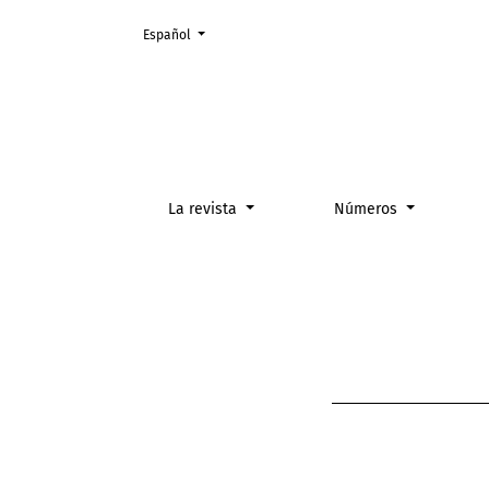
Cambiar el idioma. El actual es:
Español
Normas editoriales
La revista
Números