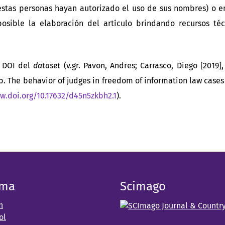
stas personas hayan autorizado el uso de sus nombres) o 
sible la elaboración del artículo brindando recursos téc
: DOI del
dataset
(v.gr. Pavon, Andres; Carrasco, Diego [2019],
. The behavior of judges in freedom of information law cases 
w.doi.org/10.17632/d45n5zkbh2.1
).
oma
Scimago
h
ol