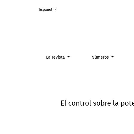
Cambiar el idioma. El actual es:
Español
El control sobre la potestad discrecional cont
La revista
Números
El control sobre la pot