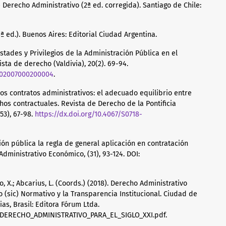
e Derecho Administrativo (2ª ed. corregida). Santiago de Chile:
4ª ed.). Buenos Aires: Editorial Ciudad Argentina.
estades y Privilegios de la Administración Pública en el
sta de derecho (Valdivia), 20(2). 69-94.
9502007000200004
.
e los contratos administrativos: el adecuado equilibrio entre
os contractuales. Revista de Derecho de la Pontificia
53), 67-98.
https://dx.doi.org/10.4067/S0718-
tación pública la regla de general aplicación en contratación
dministrativo Económico, (31), 93-124. DOI:
ito, X.; Abcarius, L. (Coords.) (2018). Derecho Administrativo
o (sic) Normativo y la Transparencia Institucional. Ciudad de
as, Brasil: Editora Fórum Ltda.
s/DERECHO_ADMINISTRATIVO_PARA_EL_SIGLO_XXI.pdf.