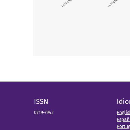
ISSN
Idi
0719-7942
Englis
Españ
Portu