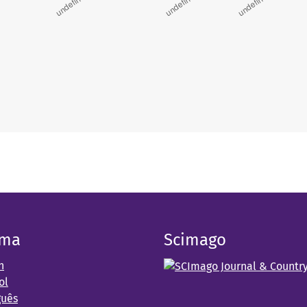
oma
Scimago
h
ol
guês