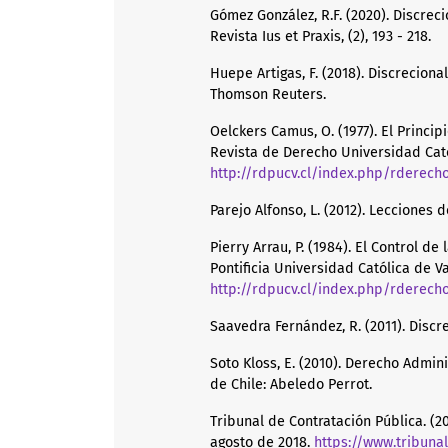
Gómez González, R.F. (2020). Discre
Revista Ius et Praxis, (2), 193 - 218.
Huepe Artigas, F. (2018). Discreciona
Thomson Reuters.
Oelckers Camus, O. (1977). El Princi
Revista de Derecho Universidad Católi
http://rdpucv.cl/index.php/rderecho
Parejo Alfonso, L. (2012). Lecciones d
Pierry Arrau, P. (1984). El Control d
Pontificia Universidad Católica de Va
http://rdpucv.cl/index.php/rderecho
Saavedra Fernández, R. (2011). Discre
Soto Kloss, E. (2010). Derecho Admin
de Chile: Abeledo Perrot.
Tribunal de Contratación Pública. (2
agosto de 2018.
https://www.tribuna