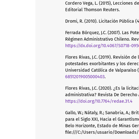
Cordero Vega, L. (2015), Lecciones d
Editorial Thomson Reuters.
Dromi, R. (2010). Licitación Pública (
Ferrada Bórquez, J.C. (2007). Las Pot
Régimen Administrativo Chileno. Revi
https://dx.doi.org/10.4067/S0718-0
Flores Rivas, J.C. (2019). Revisión d
potestades exorbitantes y los derech
Universidad Católica de Valparaíso (
68512019005000403
.
Flores Rivas, J.C. (2020). ¿Es la lici
administrativa? Revista De Derecho A
https://doi.org/10.7764/redae.31.4
Gallo, W.; Nátaly, R.; Sanabria, A.; Br
para el Siglo XXI, Hacia el Garantísm
Belo Horizonte, Estado de Minas Geri
file:///C:/Users/usuario/Download