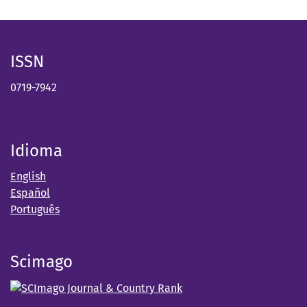
ISSN
0719-7942
Idioma
English
Español
Português
Scimago