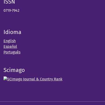
ISSN
0719-7942
Idioma
English
Español
Português
Scimago