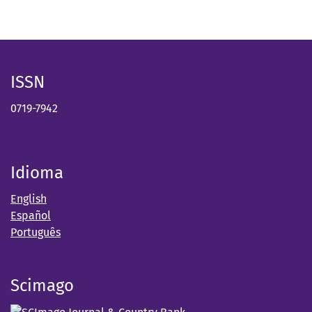
ISSN
0719-7942
Idioma
English
Español
Português
Scimago