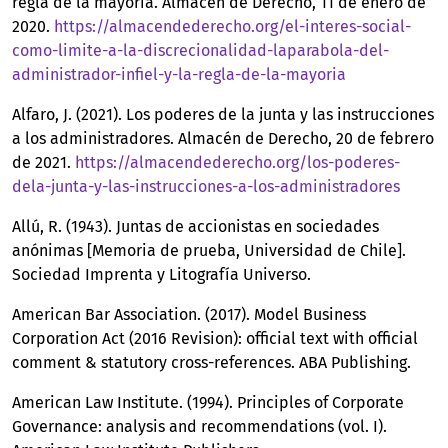
regla de la mayoría. Almacén de Derecho, 11 de enero de
2020.
https://almacendederecho.org/el-interes-social-
como-limite-a-la-discrecionalidad-laparabola-del-
administrador-infiel-y-la-regla-de-la-mayoria
Alfaro, J. (2021). Los poderes de la junta y las instrucciones
a los administradores. Almacén de Derecho, 20 de febrero
de 2021.
https://almacendederecho.org/los-poderes-
dela-junta-y-las-instrucciones-a-los-administradores
Allú, R. (1943). Juntas de accionistas en sociedades
anónimas [Memoria de prueba, Universidad de Chile].
Sociedad Imprenta y Litografía Universo.
American Bar Association. (2017). Model Business
Corporation Act (2016 Revision): official text with official
comment & statutory cross-references. ABA Publishing.
American Law Institute. (1994). Principles of Corporate
Governance: analysis and recommendations (vol. I).