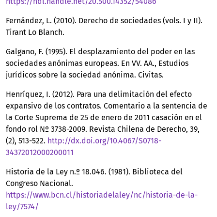
https://hdl.handle.net/20.500.14352/54086
Fernández, L. (2010). Derecho de sociedades (vols. I y II).
Tirant Lo Blanch.
Galgano, F. (1995). El desplazamiento del poder en las
sociedades anónimas europeas. En VV. AA., Estudios
jurídicos sobre la sociedad anónima. Civitas.
Henríquez, I. (2012). Para una delimitación del efecto
expansivo de los contratos. Comentario a la sentencia de
la Corte Suprema de 25 de enero de 2011 casación en el
fondo rol Nº 3738-2009. Revista Chilena de Derecho, 39,
(2), 513-522.
http://dx.doi.org/10.4067/S0718-
34372012000200011
Historia de la Ley n.º 18.046. (1981). Biblioteca del
Congreso Nacional.
https://www.bcn.cl/historiadelaley/nc/historia-de-la-
ley/7574/