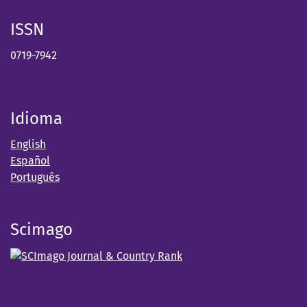
ISSN
0719-7942
Idioma
English
Español
Português
Scimago