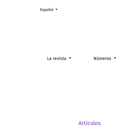
Cambiar el idioma. El actual es:
Español
Vol. 9 Núm. 1 (2025)
La revista
Números
Artículos