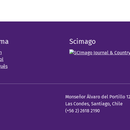
oma
Scimago
h
ol
guês
Monseñor Álvaro del Portillo 1
Las Condes, Santiago, Chile
(+56 2) 2618 2190