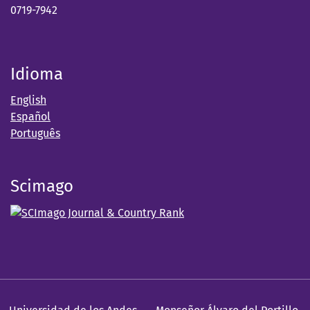
0719-7942
Idioma
English
Español
Português
Scimago