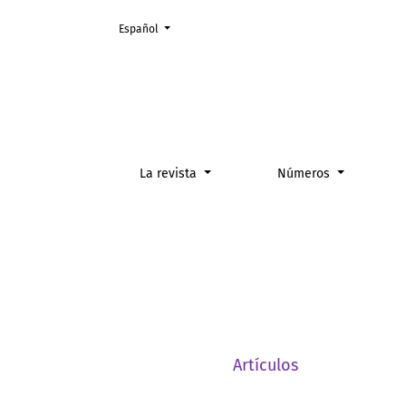
Cambiar el idioma. El actual es:
Español
Vol. 5 Núm. 1 (2021)
La revista
Números
Artículos