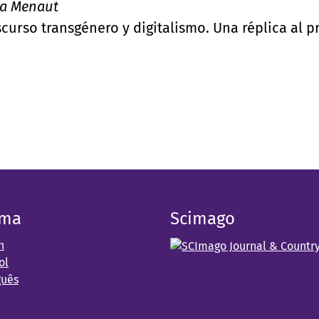
ra Menaut
urso transgénero y digitalismo. Una réplica al p
oma
Scimago
h
ol
guês