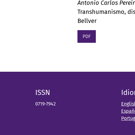
Antonio Carlos Perei
Transhumanismo, disc
Bellver
PDF
ISSN
Idi
0719-7942
Englis
Españ
Portu